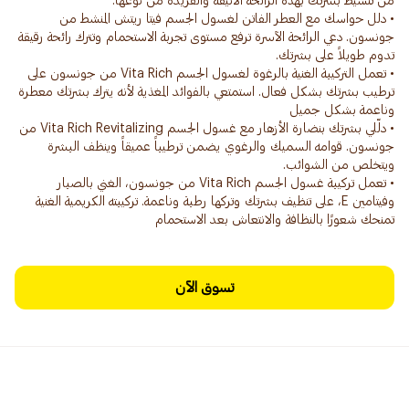
• دلل حواسك مع العطر الفاتن لغسول الجسم فيتا ريتش المنشط من
جونسون. دعي الرائحة الآسرة ترفع مستوى تجربة الاستحمام وتترك رائحة رقيقة
• تعمل التركيبة الغنية بالرغوة لغسول الجسم Vita Rich من جونسون على
ترطيب بشرتك بشكل فعال. استمتعي بالفوائد المغذية لأنه يترك بشرتك معطرة
• دلّلي بشرتك بنضارة الأزهار مع غسول الجسم Vita Rich Revitalizing من
جونسون. قوامه السميك والرغوي يضمن ترطيباً عميقاً وينظف البشرة
• تعمل تركيبة غسول الجسم Vita Rich من جونسون، الغني بالصبار
وفيتامين E، على تنظيف بشرتك وتركها رطبة وناعمة. تركيبته الكريمية الغنية
تمنحك شعورًا بالنظافة والانتعاش بعد الاستحمام
تسوق الآن