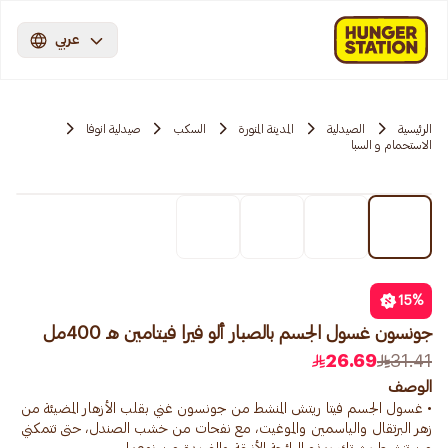
عربي
الرئيسية
الصيدلية
المدينة المنورة
السكب
صيدلية انوفا
الاستحمام و السبا
15
%
جونسون غسول الجسم بالصبار ألو فيرا فيتامين هـ 400مل
26.69
31.41
الوصف
• غسول الجسم فيتا ريتش المنشط من جونسون غني بقلب الأزهار المضيئة من
زهر البرتقال والياسمين والموغيت، مع نفحات من خشب الصندل، حتى تتمكني