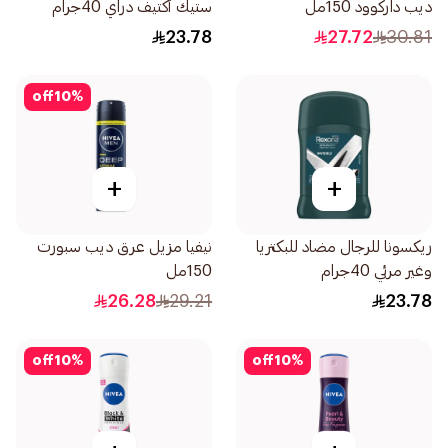
ديب داركوود 150مل
ستيك أكتيف دراي 40جرام
23.78
27.72
30.81
off
10
%
+
+
ريكسونا للرجال مضاد للبكتريا
نيفيا مزيل عرق ديب سبورت
وغير مرئي 40جرام
150مل
26.28
29.21
23.78
off
10
%
off
10
%