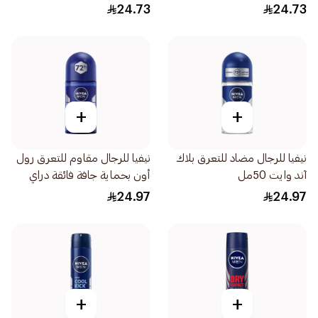
وإي 50مل
24.73
24.73
+
+
نيفيا للرجال مضاد للتعرق بلاك
نيفيا للرجال مقاوم للتعرق رول
آند وايت 50مل
أون بحماية جافة فائقة دراي
إمباكت 50مل
24.97
24.97
+
+