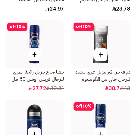
والبيضاء 50مل
24.97
23.78
off
10
%
off
10
%
+
+
دوف من كير مزيل عرق ستيك
نيفيا بخاخ مزيل رائحة العرق
للرجال خالي من الألومنيوم
للرجال فريش اوشن 150مل
بخشب الصندل 74جرام
27.72
30.81
38.7
43
off
10
%
+
+