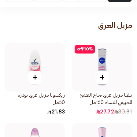
مزيل العرق
off
10
%
+
+
نيڤيا مزيل عرق بخاخ التفتيح
ريكسونا مزيل عرق بودره
الطبيعي للنساء 150مل
50مل
21.83
27.72
30.81