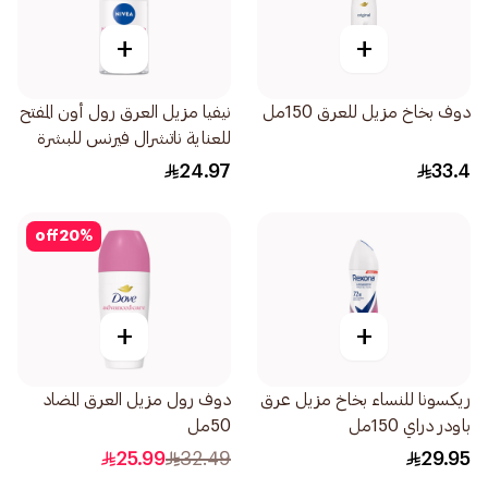
+
+
دوف بخاخ مزيل للعرق 150مل
نيفيا مزيل العرق رول أون المفتح
للعناية ناتشرال فيرنس للبشرة
50مل
24.97
33.4
off
20
%
+
+
ريكسونا للنساء بخاخ مزيل عرق
دوف رول مزيل العرق المضاد
باودر دراي 150مل
50مل
25.99
32.49
29.95