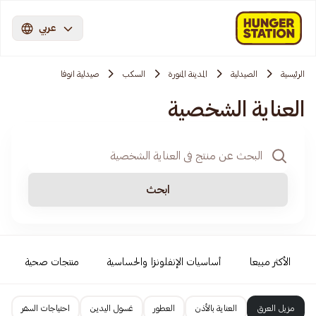
عربي
الرئيسية
الصيدلية
المدينة المنورة
السكب
صيدلية انوفا
العناية الشخصية
ابحث
الأكثر مبيعا
أساسيات الإنفلونزا والحساسية
منتجات صحية
مزيل العرق
العناية بالأذن
العطور
غسول اليدين
احتياجات السفر