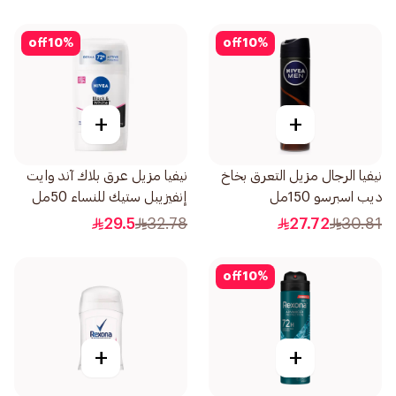
off
10
%
off
10
%
+
+
نيفيا الرجال مزيل التعرق بخاخ
نيفيا مزيل عرق بلاك آند وايت
ديب اسبرسو 150مل
إنفيزيبل ستيك للنساء 50مل
29.5
32.78
27.72
30.81
off
10
%
+
+