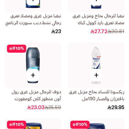
نيفيا للرجال بخاخ ومزيل عرق
نيفيا مزيل عرق ومضاد تعرق
مضاد تعرق بارد كوول كيك
رجالي نشط ديب سبورت الرياضي
المنعش 150مل
50مل
23
27.72
30.81
off
10
%
+
+
ريكسونا للنساء بخاخ مزيل عرق
دوف للرجال مزيل عرق رول
بالخيزران والصبار 150مل
أون متطور كلين كومفورت
50مل
23.03
25.59
29.95
off
10
%
off
10
%