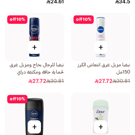
24.61
34.5
off
10
%
off
10
%
+
+
نيفيا مزيل عرق انتعاش الكرز
نيفيا للرجال بخاخ ومزيل عرق
150مل
لحماية جافة ومكثفة دراي
إمباكت 150مل
27.72
30.81
27.72
30.81
off
10
%
+
+