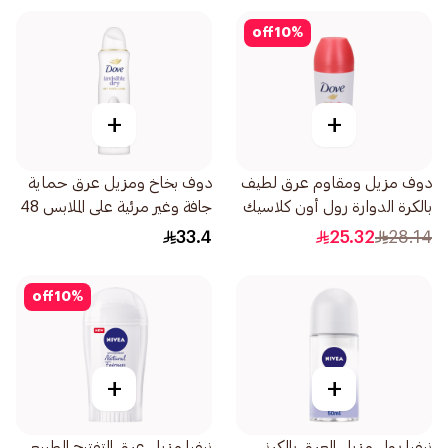
off
10
%
+
+
دوف مزيل ومقاوم عرق لطيف
دوف بخاخ ومزيل عرق حماية
بالكرة الدوارة رول أون كلاسيك
جافة وغير مرئية على الملابس 48
1قطعة 50
ساعة 150مل
33.4
25.32
28.14
off
10
%
+
+
نيفيا رول مزيل العرق بالكرز
نيفيا مزيل عرق التفتيح الطبيعي