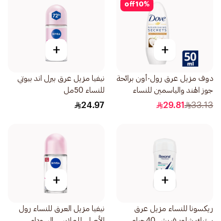
off
10
%
+
+
دوف مزيل عرق رول-أون برائحة
نيفيا مزيل عرق بيرل اند بيوتي
جوز الهند والياسمين للنساء
للنساء 50مل
50مل
24.97
29.81
33.13
+
+
ريكسونا للنساء مزيل عرق
نيفيا مزيل العرق للنساء رول
ستيك شاور فريش 40جرام
الأصلي للملابس السوداء