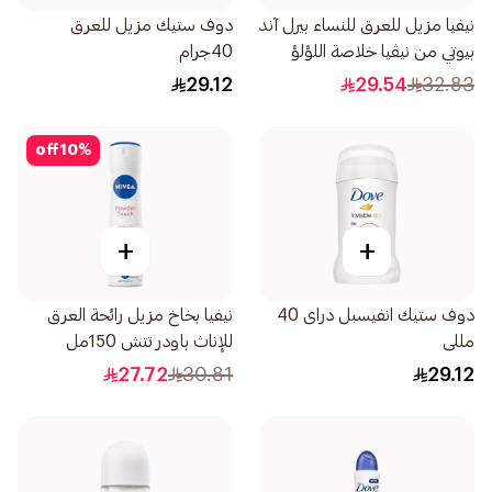
نيفيا مزيل للعرق للنساء بيرل آند
دوف ستيك مزيل للعرق
بيوتي من نيڤيا خلاصة اللؤلؤ
40جرام
بخاخ 150مل
29.12
29.54
32.83
off
10
%
+
+
دوف ستيك انفيسبل دراى 40
نيفيا بخاخ مزيل رائحة العرق
مللى
للإناث باودر تتش 150مل
27.72
30.81
29.12