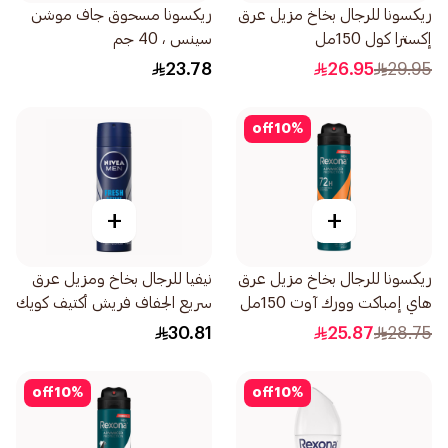
ريكسونا للرجال بخاخ مزيل عرق
ريكسونا مسحوق جاف موشن
إكسترا كول 150مل
سينس ، 40 جم
23.78
26.95
29.95
off
10
%
+
+
ريكسونا للرجال بخاخ مزيل عرق
نيفيا للرجال بخاخ ومزيل عرق
هاي إمباكت وورك آوت 150مل
سريع الجفاف فريش أكتيف كويك
دراي 150مل
30.81
25.87
28.75
off
10
%
off
10
%