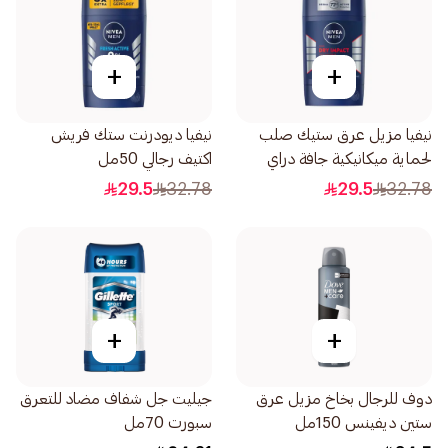
+
+
نيفيا مزيل عرق ستيك صلب
نيفيا ديودرنت ستك فريش
لحماية ميكانيكية جافة دراي
اكتيف رجالي 50مل
إمباكت 50مل
29.5
32.78
29.5
32.78
+
+
دوف للرجال بخاخ مزيل عرق
جيليت جل شفاف مضاد للتعرق
ستين ديفينس 150مل
سبورت 70مل