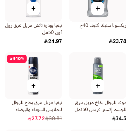
+
+
ريكسونا ستيك اكتيف 40ج
نيفيا بودرة تاتش مزيل عرق رول
أون 50مل
24.97
23.78
off
10
%
+
+
دوف للرجال بخاخ مزيل عرق
نيفيا مزيل عرق بخاخ للرجال
للجسم إكسترا فريش 150مل
للملابس السوداء والبيضاء
الأصلي 150مل
27.72
30.81
34.5