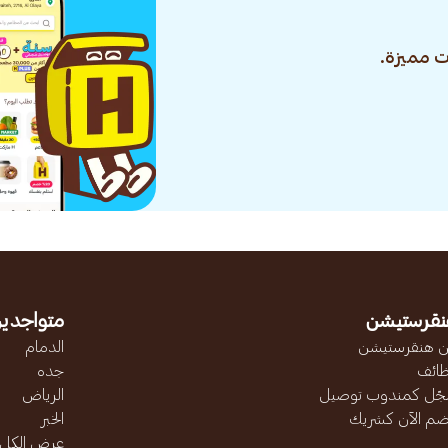
 مميزة.
نقرستيشن
متواجدين
 هنقرستيشن
الدمام
ائف
جده
ّل كمندوب توصيل
الرياض
ضم الآن كشريك
الخبر
عرض الكل..