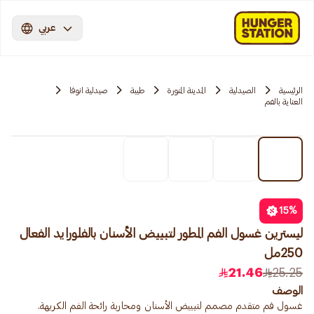
عربي
الرئيسية
الصيدلية
المدينة المنورة
طيبة
صيدلية انوفا
العناية بالفم
15
%
ليسترين غسول الفم المطور لتبييض الأسنان بالفلورايد الفعال
250مل
21.46
25.25
الوصف
غسول فم متقدم مصمم لتبييض الأسنان ومحاربة رائحة الفم الكريهة.