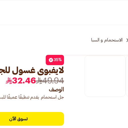
الاستحمام و السبا
35
%
لايفبوى غسول للجسم 
32.46
49.94
الوصف
جل استحمام يقدم تنظيفًا عميقًا للبشر
تسوق الآن