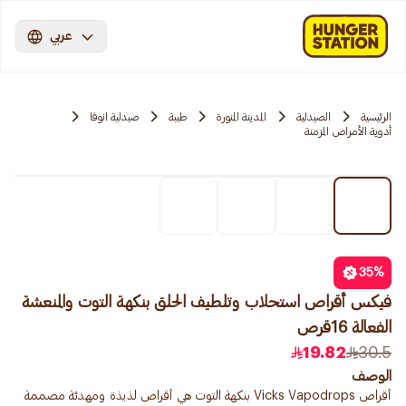
عربي
الرئيسية
الصيدلية
المدينة المنورة
طيبة
صيدلية انوفا
أدوية الأمراض المزمنة
35
%
فيكس أقراص استحلاب وتلطيف الحلق بنكهة التوت والمنعشة
الفعالة 16قرص
19.82
30.5
الوصف
أقراص Vicks Vapodrops بنكهة التوت هي أقراص لذيذة ومهدئة مصممة