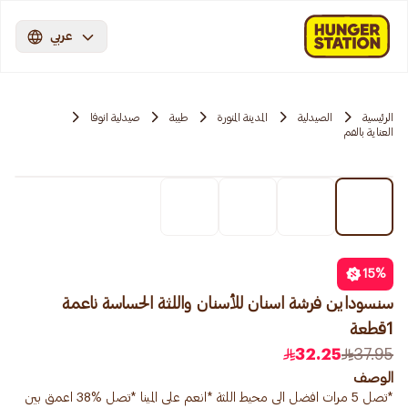
عربي
الرئيسية
الصيدلية
المدينة المنورة
طيبة
صيدلية انوفا
العناية بالفم
15
%
سنسوداين فرشة اسنان للأسنان واللثة الحساسة ناعمة
1قطعة
32.25
37.95
الوصف
*تصل 5 مرات افضل الى محيط اللثة *انعم على المينا *تصل %38 اعمق بين