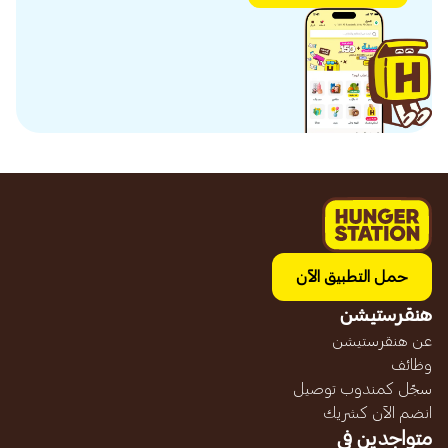
حمل التطبيق الآن
هنقرستيشن
عن هنقرستيشن
وظائف
سجّل كمندوب توصيل
انضم الآن كشريك
متواجدين في