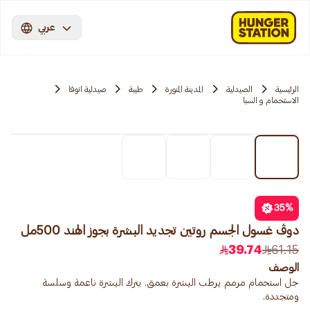
عربي
الرئيسية
الصيدلية
المدينة المنورة
طيبة
صيدلية انوفا
الاستحمام و السبا
35
%
دوڤ غسول الجسم روتين تجديد البشرة بجوز الهند 500مل
39.74
61.15
الوصف
جل استحمام مرمم يرطب البشرة بعمق. يترك البشرة ناعمة وسلسة
ومتجددة.