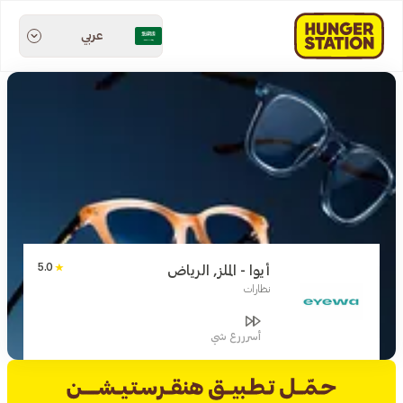
عربي
5.0
أيوا - الملز, الرياض
نظارات
أسرررع شي