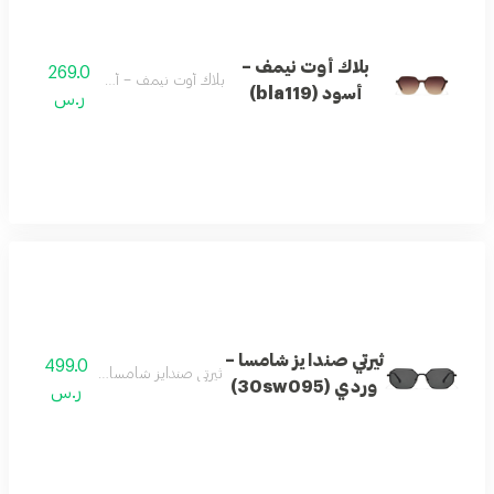
بلاك أوت نيمف –
269.0
بلاك أوت نيمف – أسود (bla119)
أسود (bla119)
ر.س
ثيرتي صندايز شامسا –
499.0
ثيرتي صندايز شامسا – وردي (30sw095)
وردي (30sw095)
ر.س