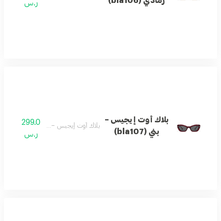
رمادي (bla106)
ر.س
بلاك أوت إيجيس –
299.0
بلاك أوت إيجيس – بني (bla107)
بني (bla107)
ر.س