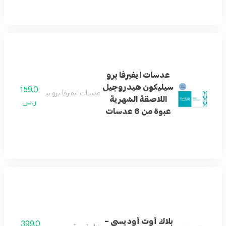
عدسات ايفيرفا برو
سيليكون هيدروجيل
159.0
عدسات ايفيرفا برو سيليكون هيدروجيل اللا
اللاصقة الشهرية
ر.س
عبوة من 6 عدسات
بلاك أوت أوديسي –
399.0