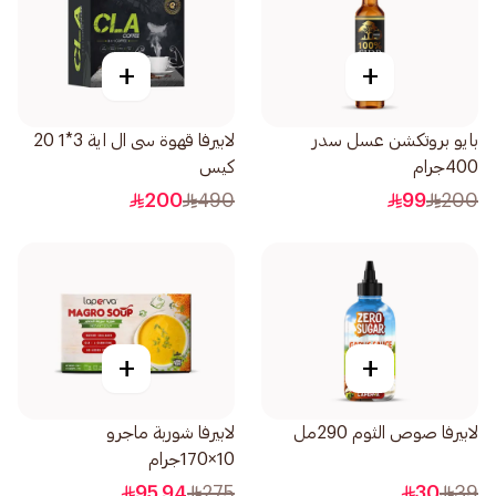
+
+
بايو بروتكشن عسل سدر
لابيرفا قهوة سى ال اية 3*1 20
400جرام
كيس
200
490
99
200
+
+
لابيرفا صوص الثوم 290مل
لابيرفا شوربة ماجرو
10×170جرام
95.94
275
30
39