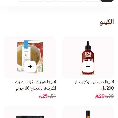
الكيتو
+
+
لابيرفا صوص باربكيو حار
لابيرفا شوربة الكيتو الدايت
290مل
الكريمة بالدجاج 68 جرام
25
51
29
39