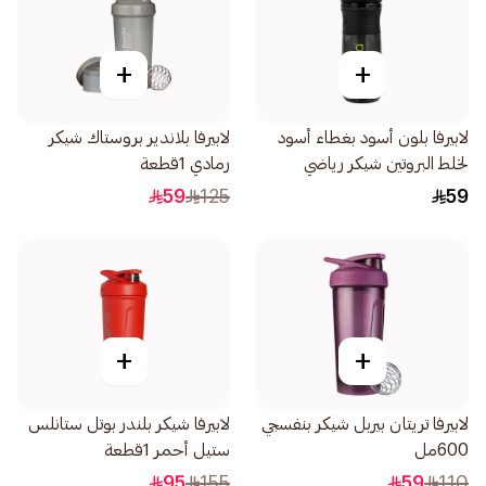
+
+
لابيرفا بلون أسود بغطاء أسود
لابيرفا بلاندير بروستاك شيكر
لخلط البروتين شيكر رياضي
رمادي 1قطعة
سبورت مكسر 1قطعة
59
125
59
+
+
لابيرفا تريتان بيربل شيكر بنفسجي
لابيرفا شيكر بلندر بوتل ستانلس
600مل
ستيل أحمر 1قطعة
95
155
59
110