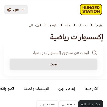
عربي
الرئيسية
الصيدلية
جده
الفيصلية
الوزن المثالي
إكسسوارات رياضية
ابحث
الأكثر مبيعا
إنقاص الوزن
الفيتامينات والصحة
الكيتو والأغ
شيكر و علب المياه
شنط تمرين
معدات تمرين