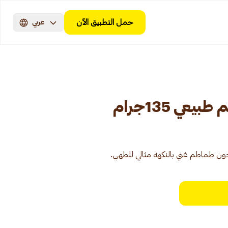
حمل التطبيق الآن
عربي
عي 135جرام