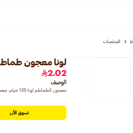
ظ
الصلصات
لونا معجون طماطم طبي
2.02
الوصف
معجون الطماطم لونا 135 جرام، معجون طماطم غني بالنكهة مثالي للطهي.
تسوق الآن