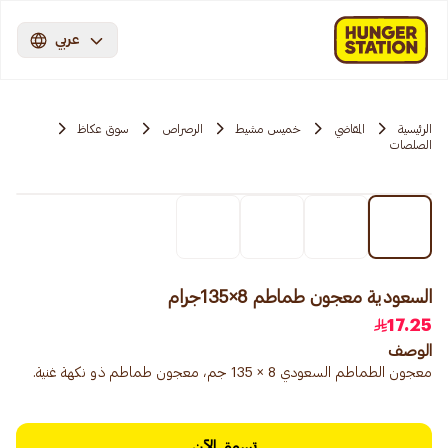
عربي
الرئيسية
المقاضي
خميس مشيط
الرصراص
سوق عكاظ
الصلصات
السعودية معجون طماطم 8×135جرام
17.25
الوصف
معجون الطماطم السعودي 8 × 135 جم، معجون طماطم ذو نكهة غنية.
تسوق الآن