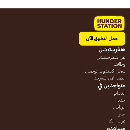
حمل التطبيق الآن
هنقرستيشن
عن هنقرستيشن
وظائف
سجّل كمندوب توصيل
انضم الآن كشريك
متواجدين في
الدمام
جده
الرياض
الخبر
عرض الكل...
مساعدة