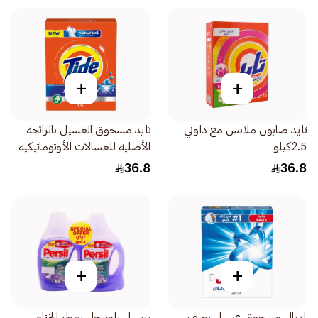
+
+
تايد صابون ملابس مع داوني
تايد مسحوق الغسيل بالرائحة
2.5كيلو
الأصلية للغسالات الأوتوماتيكية
2.5كيلو
36.8
36.8
+
+
إريال مسحوق غسيل نصف
برسيل باور جل بعطر الخزامى