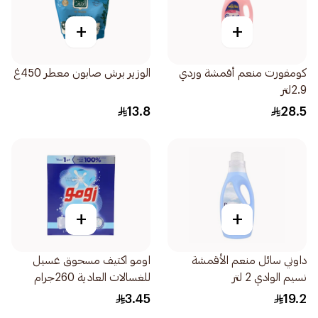
+
+
كومفورت منعم أقمشة وردي
الوزير برش صابون معطر 450غ
2.9لتر
13.8
28.5
+
+
داوني سائل منعم الأقمشة
اومو اكتيف مسحوق غسيل
نسيم الوادي 2 لتر
للغسالات العادية 260جرام
3.45
19.2