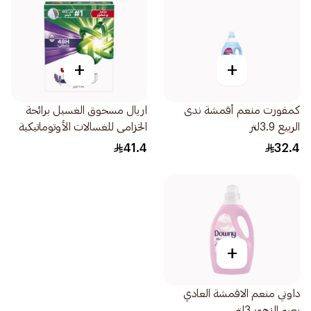
+
+
كمفورت منعم أقمشة ندى
اريال مسحوق الغسيل برائحة
الربيع 3.9لتر
الخزامى للغسالات الأوتوماتيكية
2.25كيلو
41.4
32.4
+
داوني منعم الاقمشة العادي
بعبير الزهور 3لتر