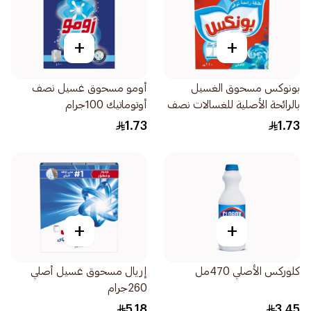
+
+
بونوكس مسحوق الغسيل
أومو مسحوق غسيل نصف
بالرائحة الأصلية للغسالات نصف
أوتوماتيك 100جرام
الأوتوماتيكية 110جرام
1.73
1.73
+
+
كلوركس الأصلي 470مل
إريال مسحوق غسيل أصلي
260جرام
5.18
3.45