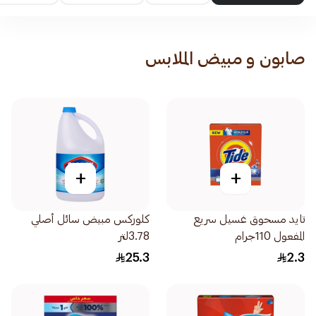
صابون و مبيض الملابس
+
+
تايد مسحوق غسيل سريع
كلوركس مبيض سائل أصلي
المفعول 110جرام
3.78لتر
25.3
2.3