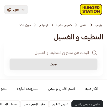
عربي
الرئيسية
المقاضي
خميس مشيط
الرصراص
سوق عكاظ
التنظيف و الغسيل
ابحث
الأكثر مبيعا
قسم الألبان والبيض
المشروبات الباردة
المخبو
صابون و مبيض الملابس
غسول الأطباق
تنظيف المطبخ والفرن
منتجات المنزل ال