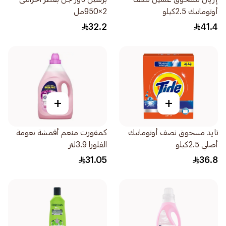
أوتوماتيك 2.5كيلو
2×950مل
32.2
41.4
+
+
تايد مسحوق نصف أوتوماتيك
كمفورت منعم أقمشة نعومة
أصلي 2.5كيلو
الفلورا 3.9لتر
31.05
36.8