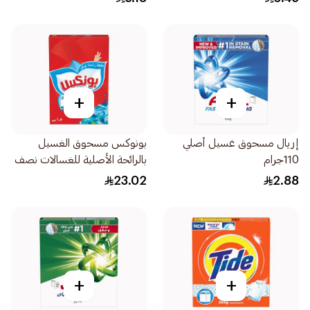
+
+
إريال مسحوق غسيل أصلي
بونوكس مسحوق الغسيل
110جرام
بالرائحة الأصلية للغسالات نصف
الأوتوماتيكية 1.5 كيلو
23.02
2.88
+
+