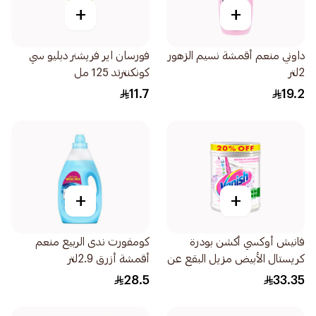
+
+
داوني منعم أقمشة نسيم الزهور
فورسان اير فريشنر دبليو سي
2لتر
كونكنترتد 125 مل
11.7
19.2
+
+
فانيش أوكسي أكشن بودرة
كومفورت ندى الربيع منعم
كريستال الأبيض مزيل البقع عن
أقمشة أزرق 2.9لتر
الأقمشة البيضاء 450جرام
28.5
33.35