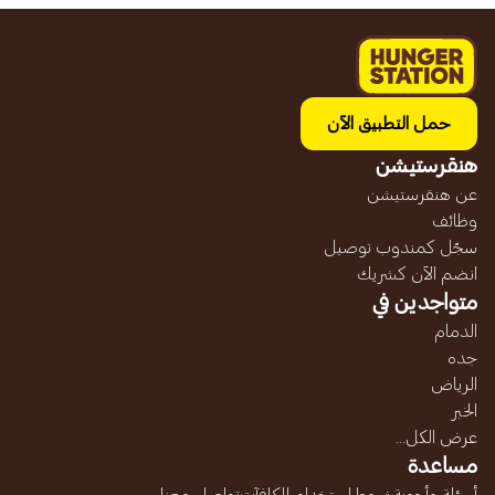
حمل التطبيق الآن
هنقرستيشن
عن هنقرستيشن
وظائف
سجّل كمندوب توصيل
انضم الآن كشريك
متواجدين في
الدمام
جده
الرياض
الخبر
عرض الكل...
مساعدة