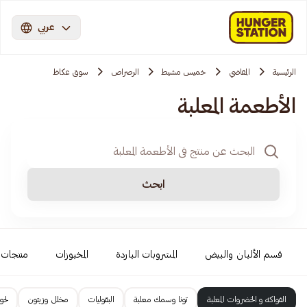
عربي
الرئيسية
المقاضي
خميس مشيط
الرصراص
سوق عكاظ
الأطعمة المعلبة
ابحث
قسم الألبان والبيض
المشروبات الباردة
المخبوزات
منتجات 
الفواكه و الخضروات المعلبة
تونا وسمك معلبة
البقوليات
مخلل وزيتون
لحو