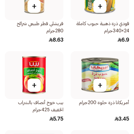
+
+
قودي ذرة ذهبية حبوب كاملة
فريشلي فطر طبيعي شرائح
24×340جرام
280جرام
8.63
6.9
+
+
أمريكانا ذرة حلوة 200جرام
بيب خوخ أنصاف بالشراب
الخفيف 425جرام
5.75
3.45