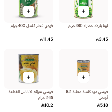
+
+
لونا بازلاء خضراء 380جرام
قودي فـطـر كـامـل 400جرام
11.45
3.45
+
+
فرشلي ذرة كاملة معلبة 8.5
فرشلي شرائح الاناناس المقطعة
أونص
565 جرام
10.2
5.18