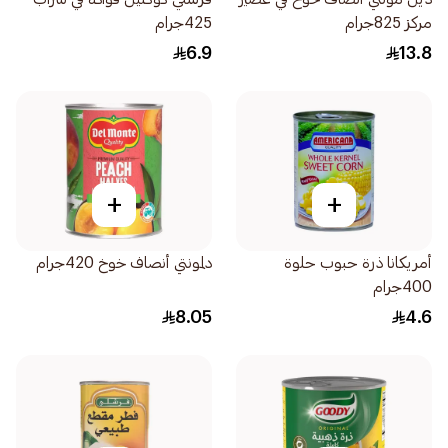
مركز 825جرام
425جرام
6.9
13.8
+
+
أمريكانا ذرة حبوب حلوة
دلمونتي أنصاف خوخ 420جرام
400جرام
8.05
4.6