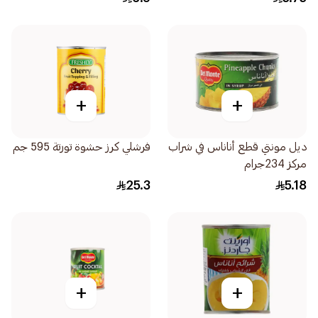
+
+
ديل مونتي قطع أناناس في شراب
فرشلي كرز حشوة تورتة 595 جم
مركز 234جرام
25.3
5.18
+
+