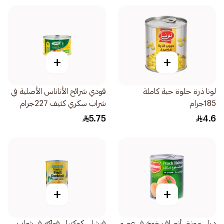
+
+
لونا ذرة حلوة حبة كاملة
قودي شرائح الأناناس الأصلية في
185جرام
شراب سكري كثيف 227جرام
5.75
4.6
+
+
ديل مونتي أنصاف خوخ في عصير
فرشلي كوكتيل فواكه في شراب