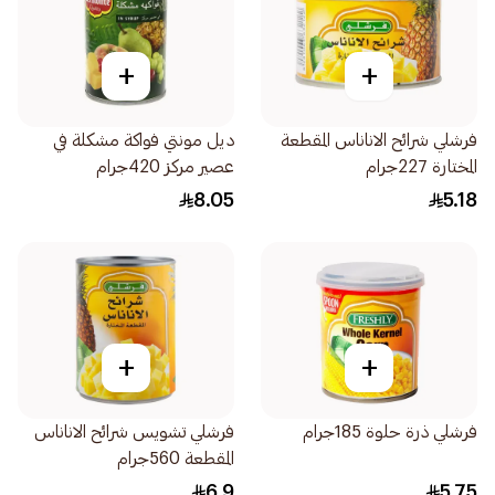
+
+
فرشلي شرائح الاناناس المقطعة
ديل مونتي فواكة مشكلة في
المختارة 227جرام
عصير مركز 420جرام
8.05
5.18
+
+
فرشلي ذرة حلوة 185جرام
فرشلي تشويس شرائح الاناناس
المقطعة 560جرام
6.9
5.75