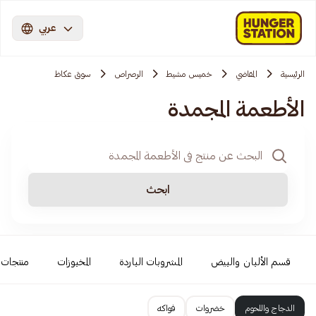
عربي
الرئيسية
المقاضي
خميس مشيط
الرصراص
سوق عكاظ
الأطعمة المجمدة
ابحث
قسم الألبان والبيض
المشروبات الباردة
المخبوزات
منتجات 
الدجاج واللحوم
خضروات
فواكه