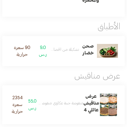
والمحمرة
الأطباق
صحن
9.0
90 سعرة
تشكيلة من الخضار الطازجة
خضار
ر.س
حرارية
عرض مناقيش
عرض
2354
55.0
مناقيش
منقوشة جبنة عكاوي منقوشة زعتر منقوشة لحمة بعجين منقوشة وودن بيكري سبشل
سعرة
ر.س
عائلي 4
حرارية