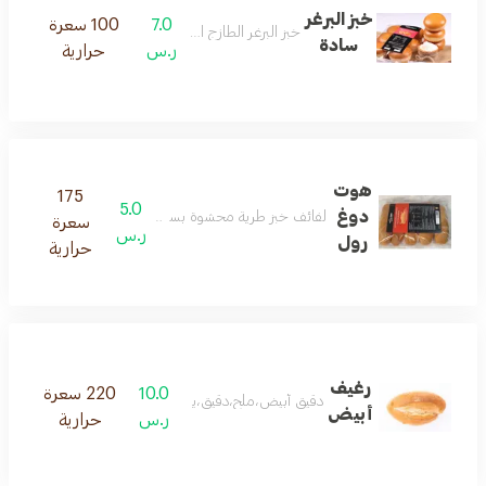
خبز البرغر
7.0
100 سعرة
خبز البرغر الطازج المحضر يوميا
سادة
ر.س
حرارية
هوت
175
5.0
دوغ
لفائف خبز طرية محشوة بسجق لحم بقري لذيذ 5 قطع في العبوة
سعرة
ر.س
رول
حرارية
رغيف
10.0
220 سعرة
دقيق أبيض،ملح،دقيق،يحضر يوميا وطازج
أبيض
ر.س
حرارية