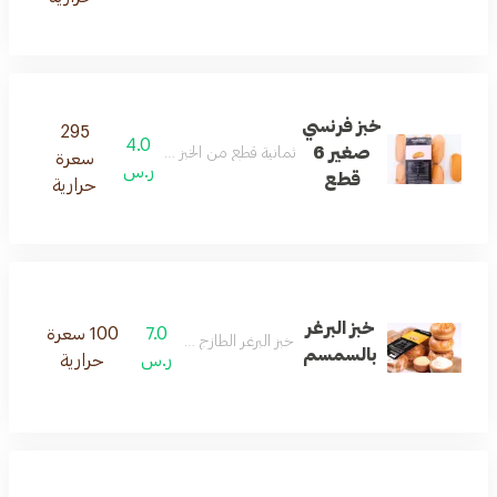
خبز فرنسي
295
4.0
صغير 6
ثمانية قطع من الخبز محضر على طريقتنا و طازج
سعرة
ر.س
قطع
حرارية
خبز البرغر
7.0
100 سعرة
خبز البرغر الطازج مع السمسم
بالسمسم
ر.س
حرارية