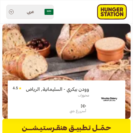
عربي
4.5
وودن بيكري - السليمانية, الرياض
مخبوزات
أسرررع شي