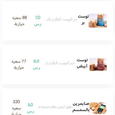
توست
7.0
88 سعرة
خبز التوست الطازج بالدقيق الأسمر
بر
ر.س
حرارية
توست
6.0
77 سعرة
خبز التوست الطازج بالدقيق الأبيض
أبيض
ر.س
حرارية
330
صابمرين
5.0
دقيق أبيض،ملح،خميرة،ماء،سمسم يحضر بشكل يومي
سعرة
بالسمسم
ر.س
حرارية