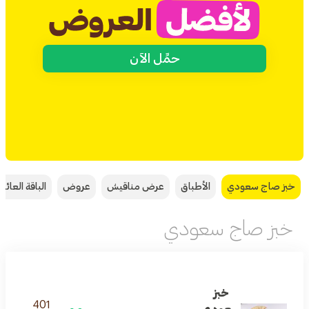
حمِّل الآن
خبز صاج سعودي
الأطباق
عرض مناقيش
عروض
الباقة العائلي
خبز صاج سعودي
خبز
401