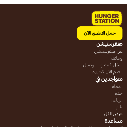
حمل التطبيق الآن
هنقرستيشن
عن هنقرستيشن
وظائف
سجّل كمندوب توصيل
انضم الآن كشريك
متواجدين في
الدمام
جده
الرياض
الخبر
عرض الكل...
مساعدة