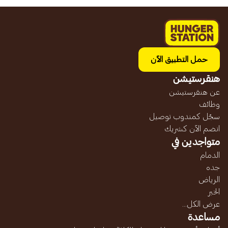
حمل التطبيق الآن
هنقرستيشن
عن هنقرستيشن
وظائف
سجّل كمندوب توصيل
انضم الآن كشريك
متواجدين في
الدمام
جده
الرياض
الخبر
عرض الكل...
مساعدة