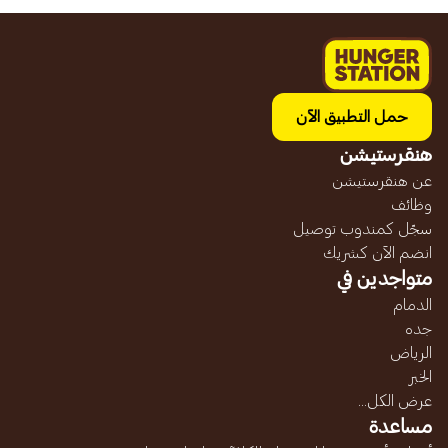
حمل التطبيق الآن
هنقرستيشن
عن هنقرستيشن
وظائف
سجّل كمندوب توصيل
انضم الآن كشريك
متواجدين في
الدمام
جده
الرياض
الخبر
عرض الكل...
مساعدة