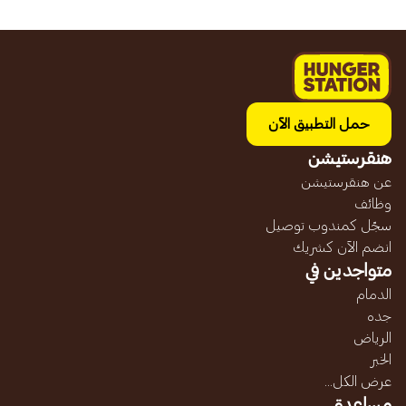
حمل التطبيق الآن
هنقرستيشن
عن هنقرستيشن
وظائف
سجّل كمندوب توصيل
انضم الآن كشريك
متواجدين في
الدمام
جده
الرياض
الخبر
عرض الكل...
مساعدة