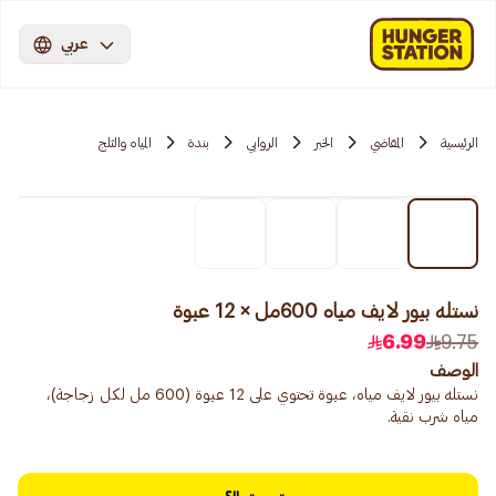
عربي
الرئيسية
المقاضي
الخبر
الروابي
بندة
المياه والثلج
نستله بيور لايف مياه 600مل × 12 عبوة
6.99
9.75
الوصف
نستله بيور لايف مياه، عبوة تحتوي على 12 عبوة (600 مل لكل زجاجة)،
مياه شرب نقية.