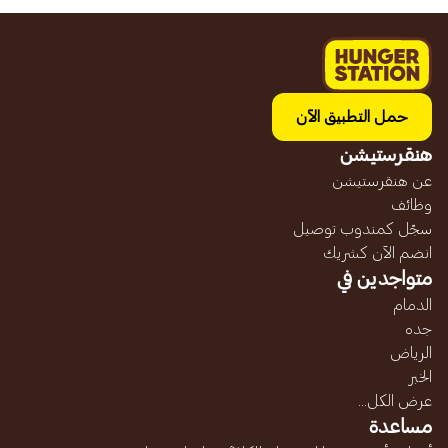
حمل التطبيق الآن
هنقرستيشن
عن هنقرستيشن
وظائف
سجّل كمندوب توصيل
انضم الآن كشريك
متواجدين في
الدمام
جده
الرياض
الخبر
عرض الكل...
مساعدة