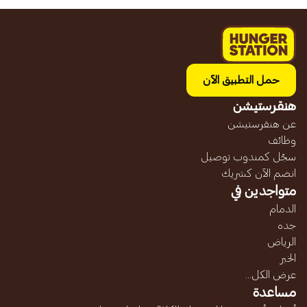
حمل التطبيق الآن
هنقرستيشن
عن هنقرستيشن
وظائف
سجّل كمندوب توصيل
انضم الآن كشريك
متواجدين في
الدمام
جده
الرياض
الخبر
عرض الكل...
مساعدة