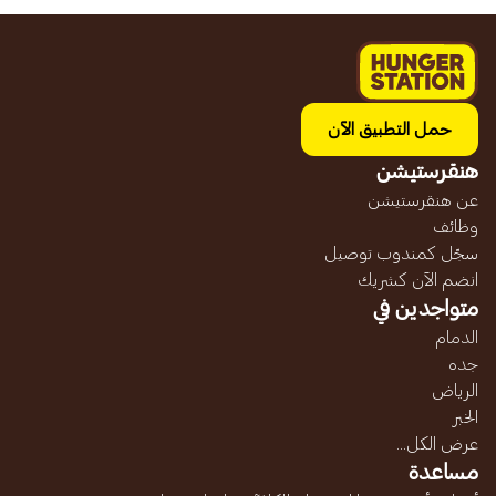
حمل التطبيق الآن
هنقرستيشن
عن هنقرستيشن
وظائف
سجّل كمندوب توصيل
انضم الآن كشريك
متواجدين في
الدمام
جده
الرياض
الخبر
عرض الكل...
مساعدة