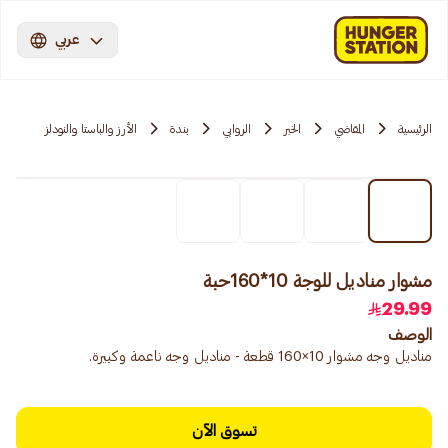
عربي
الرئيسية
المقاضي
الخبر
الروابي
بندة
الأرز والباستا والنودلز
مشوار مناديل للوجة 10*160حبة
29.99
الوصف
مناديل وجه مشوار 10×160 قطعة - مناديل وجه ناعمة وكبيرة.
تسوق الآن