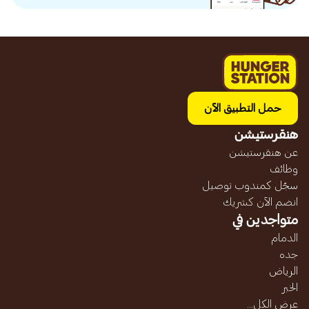
حمل التطبيق الآن
هنقرستيشن
عن هنقرستيشن
وظائف
سجّل كمندوب توصيل
انضم الآن كشريك
متواجدين في
الدمام
جده
الرياض
الخبر
عرض الكل...