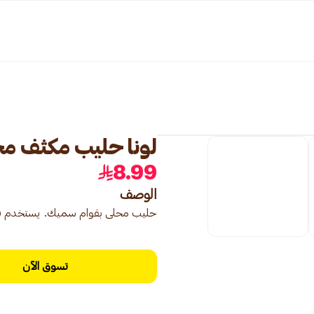
لونا حليب مكثف محلى 2×70
8.99
الوصف
حليب محلى بقوام سميك. يستخدم في ا
تسوق الآن