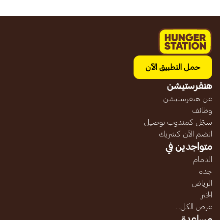
حمل التطبيق الآن
هنقرستيشن
عن هنقرستيشن
وظائف
سجّل كمندوب توصيل
انضم الآن كشريك
متواجدين في
الدمام
جده
الرياض
الخبر
عرض الكل...
مساعدة