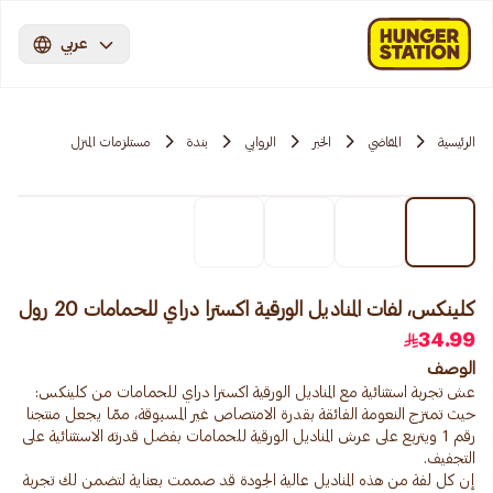
عربي
الرئيسية
المقاضي
الخبر
الروابي
بندة
مستلزمات المنزل
كلينكس، لفات المناديل الورقية اكسترا دراي للحمامات 20 رول
34.99
الوصف
عش تجربة استثنائية مع المناديل الورقية اكسترا دراي للحمامات من كلينكس:
حيث تمتزج النعومة الفائقة بقدرة الامتصاص غير المسبوقة، ممّا يجعل منتجنا
رقم 1 ويتربع على عرش المناديل الورقية للحمامات بفضل قدرته الاستثنائية على
إن كل لفة من هذه المناديل عالية الجودة قد صممت بعناية لتضمن لك تجربة