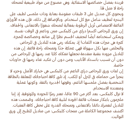
فريدة بفضل خصائصها الاستثنائية. وهي مصنوع من مواد طبيعية لتمنحك
ويحتوي كل منديل على 3 طبقات منقوشة بعناية وذات ملمس لطيف على
البشرة لتنظيف شامل مع كل استخدام. وبالإضافة إلى ذلك، فإن هذه الأوراق
إن ورق المرحاض اكسترا دراي من كلينكس متين وناعم في الوقت نفسه.
كثيرة هي ميزات هذه اللفات! إذ يمكنك رمي هذه المناديل في المرحاض
والتخلص منها بكل سهولة فهي عمليّة جدًا وتمنحك راحة فائقة. إن هذه
المناديل مزودة بتقنية متقدمة تجعلها تتفكك كليًا عند رميها في المرحاض من
دون أن تتسبب بانسداد الأنابيب ومن دون أن تتكبد عناء رميها في حاويات
إن لفات ورق المرحاض دراي الناعم من كلينكس هي خيارك الأمثل وجزء لا
يتجزأ من حمامك في المنزل أو المكتب. إذ تلبي كافة احتياجاتك المتعلقة بالنظافة
الشخصية بفضل ملمسها الناعم، وقوتها الجديرة بالثقة، وكونها عملية
لا تزال كلينكس، بعد أكثر من 90 عامًا، تعتبر رمزًا للجودة والموثوقية. إذ إننا
ملتزمون بابتكار منتجات فائقة الجودة لتلبية كافة احتياجاتك. وصُممت هذه
المناديل لتغمرك دائمًا بالانتعاش وتمنحك القدرة على تخطي كافة العقبات.
اكتشف مجموعتنا الكاملة من منتجات كلينكس: من مناديل المطبخ إلى ورق
التواليت.