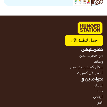
حمل التطبيق الآن
هنقرستيشن
عن هنقرستيشن
وظائف
سجّل كمندوب توصيل
انضم الآن كشريك
متواجدين في
الدمام
جده
الرياض
الخبر