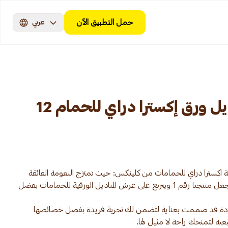
حمل التطبيق الآن
عربي
كلينكس لفات مناديل ورق إكسترا دراي للحمام 12
قية اكسترا دراي للحمامات من كلينكس: حيث تمتزج النعومة الفائقة
بقدرة الامتصاص غير المسبوقة، ممّا يجعل منتجنا رقم 1 ويتربع على عرش المناديل الورقية للحمامات بفضل
لجودة قد صممت بعناية لتضمن لك تجربة فريدة بفضل خصائصها