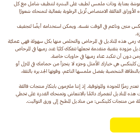
يل على 3 طبقات منقوشة بعناية وذات ملمس لطيف على البشرة لتنظيف شامل مع كل
الأوراق الفائقة الامتصاص تُزيل الرطوبة بفعالية لتمنحك شعورًا
نكس متين وناعم في الوقت نفسه. ويمكن استخدامه أيضًا لتجفيف
ك رمي هذه المناديل في المرحاض والتخلص منها بكل سهولة فهي عمليّة
ديل مزودة بتقنية متقدمة تجعلها تتفكك كليًا عند رميها في المرحاض
 كلينكس هي خيارك الأمثل وجزء لا يتجزأ من حمامك في المنزل أو
قة بالنظافة الشخصية بفضل ملمسها الناعم، وقوتها الجديرة بالثقة،
لينكس، بعد أكثر من 90 عامًا، تعتبر رمزًا للجودة والموثوقية. إذ إننا ملتزمون بابتكار منتجات فائقة
ت هذه المناديل لتغمرك دائمًا بالانتعاش وتمنحك القدرة على تخطي
لة من منتجات كلينكس: من مناديل المطبخ إلى ورق التواليت.