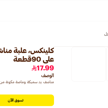
زل
كلينكس، علبة مناش
على 90قطعة
17.99
الوصف
مناشف يد سميكة وماصة مكونة من 3 طبقات للتنظيف السريع
تسوق الآن