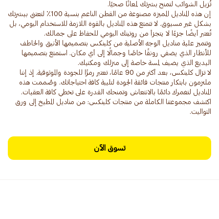
إن هذه المناديل المميزة مصنوعة من القطن الناعم بنسبة 100٪ لتعتني ببشرتك
بشكل غير مسبوق. لا تتمتع هذه المناديل بالقوة اللازمة للاستخدام اليومي، بل
وتتميز علبة مناديل الوجه الأصلية من كلينكس بتصميمها الأنيق والخاطف
للأنظار الذي يضفي رونقًا خاصًا وجمالًا إلى أي مكان. استمتع بتصميمها
لا تزال كلينكس، بعد أكثر من 90 عامًا، تعتبر رمزًا للجودة والموثوقية. إذ إننا
ملتزمون بابتكار منتجات فائقة الجودة لتلبية كافة احتياجاتك. وصُممت هذه
المناديل لتغمرك دائمًا بالانتعاش وتمنحك القدرة على تخطي كافة العقبات.
اكتشف مجموعتنا الكاملة من منتجات كلينكس: من مناديل المطبخ إلى ورق
التواليت.
تسوق الآن