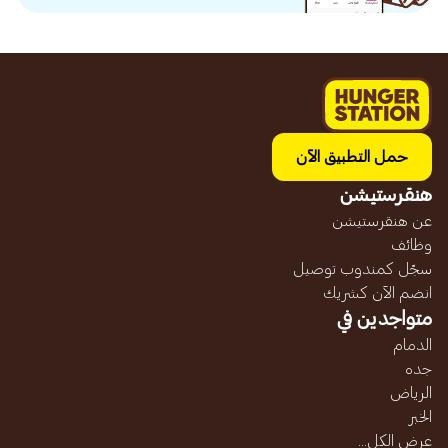
حمل التطبيق الآن
هنقرستيشن
عن هنقرستيشن
وظائف
سجّل كمندوب توصيل
انضم الآن كشريك
متواجدين في
الدمام
جده
الرياض
الخبر
عرض الكل...