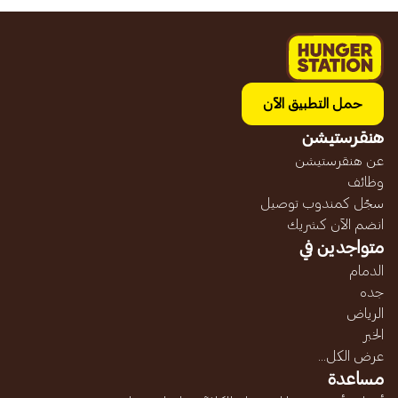
حمل التطبيق الآن
هنقرستيشن
عن هنقرستيشن
وظائف
سجّل كمندوب توصيل
انضم الآن كشريك
متواجدين في
الدمام
جده
الرياض
الخبر
عرض الكل...
مساعدة