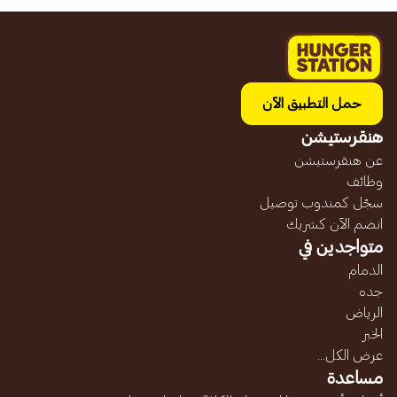
حمل التطبيق الآن
هنقرستيشن
عن هنقرستيشن
وظائف
سجّل كمندوب توصيل
انضم الآن كشريك
متواجدين في
الدمام
جده
الرياض
الخبر
عرض الكل...
مساعدة