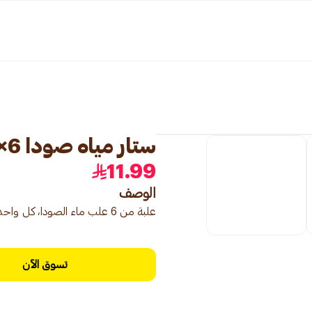
ستار مياه صودا 6×300مل
11.99
الوصف
علبة من 6 علب ماء الصودا، كل واحدة سعة 300 مل، مثالية للمزج أو المشروبات المنعشة.
تسوق الآن