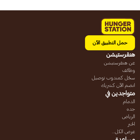
حمل التطبيق الآن
هنقرستيشن
عن هنقرستيشن
وظائف
سجّل كمندوب توصيل
انضم الآن كشريك
متواجدين في
الدمام
جده
الرياض
الخبر
عرض الكل...
مساعدة