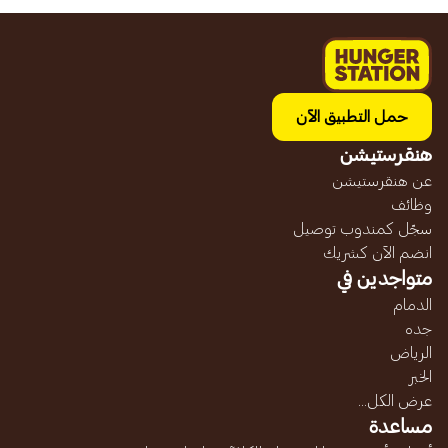
حمل التطبيق الآن
هنقرستيشن
عن هنقرستيشن
وظائف
سجّل كمندوب توصيل
انضم الآن كشريك
متواجدين في
الدمام
جده
الرياض
الخبر
عرض الكل...
مساعدة