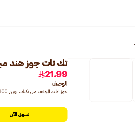
تك تات جوز هند مبشور 00
21.99
الوصف
جوز الهند المجفف من تكتات بوزن 400 جرام. مناسب للخبز أو إضافة إلى الحلويات.
تسوق الآن