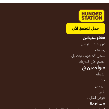
حمل التطبيق الآن
هنقرستيشن
عن هنقرستيشن
وظائف
سجّل كمندوب توصيل
انضم الآن كشريك
متواجدين في
الدمام
جده
الرياض
الخبر
عرض الكل...
مساعدة