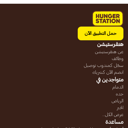
حمل التطبيق الآن
هنقرستيشن
عن هنقرستيشن
وظائف
سجّل كمندوب توصيل
انضم الآن كشريك
متواجدين في
الدمام
جده
الرياض
الخبر
عرض الكل...
مساعدة