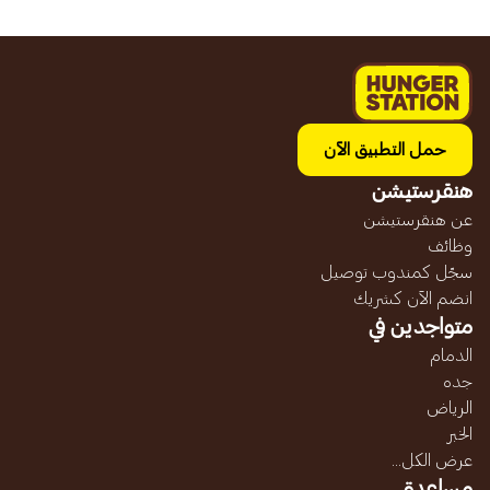
حمل التطبيق الآن
هنقرستيشن
عن هنقرستيشن
وظائف
سجّل كمندوب توصيل
انضم الآن كشريك
متواجدين في
الدمام
جده
الرياض
الخبر
عرض الكل...
مساعدة