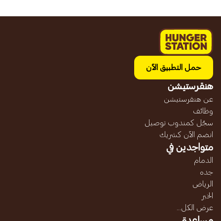
حمل التطبيق الآن
هنقرستيشن
عن هنقرستيشن
وظائف
سجّل كمندوب توصيل
انضم الآن كشريك
متواجدين في
الدمام
جده
الرياض
الخبر
عرض الكل...
مساعدة