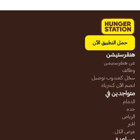
حمل التطبيق الآن
هنقرستيشن
عن هنقرستيشن
وظائف
سجّل كمندوب توصيل
انضم الآن كشريك
متواجدين في
الدمام
جده
الرياض
الخبر
عرض الكل...
مساعدة