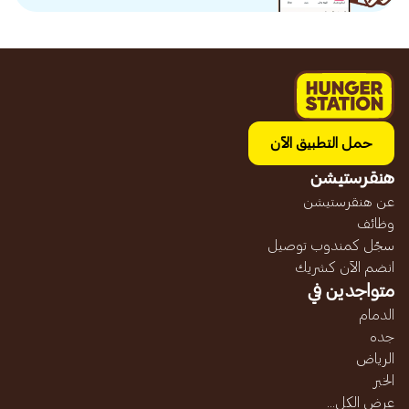
حمل التطبيق الآن
هنقرستيشن
عن هنقرستيشن
وظائف
سجّل كمندوب توصيل
انضم الآن كشريك
متواجدين في
الدمام
جده
الرياض
الخبر
عرض الكل...