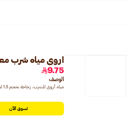
اروى مياه شرب معباة 1.5لتر × 6
9.75
الوصف
مياه أروى للشرب، زجاجة بحجم 1.5 لتر × 6 عبوات، مثالية لتلبية احتياجاتك اليومية من الترطيب.
تسوق الآن