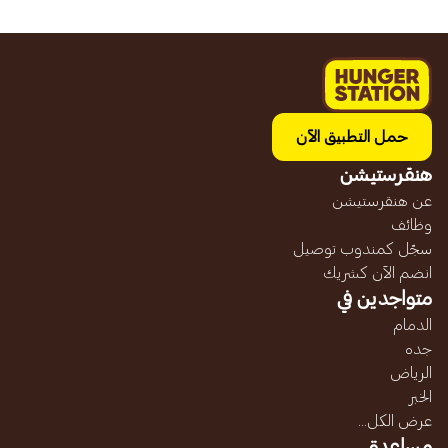
حمل التطبيق الآن
هنقرستيشن
عن هنقرستيشن
وظائف
سجّل كمندوب توصيل
انضم الآن كشريك
متواجدين في
الدمام
جده
الرياض
الخبر
عرض الكل...
مساعدة