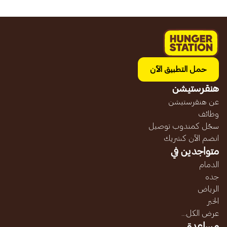
حمل التطبيق الآن
هنقرستيشن
عن هنقرستيشن
وظائف
سجّل كمندوب توصيل
انضم الآن كشريك
متواجدين في
الدمام
جده
الرياض
الخبر
عرض الكل...
مساعدة