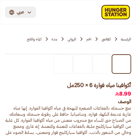
عربي
الرئيسية
المقاضي
الخبر
الروابي
بندة
المياه والثلج
أكوافينا مياه فوارة 6 × 250مل
8.99
الوصف
متع جسمك بالفقاعات الصغيرة المبهجة في مياه أكوافينا الفوارة. إنها مياه
غازية عديمة النكهة، فوارة، وشامبانيا. حافظ على رطوبة جسمك وسعادتك
من الصباح حتى المساء مع مشروب منعش من مياه أكوافينا الفوارة. كل علبة
من أكوافينا سباركلينج مليئة بالفقاعات المنعشة والمنعشة. إنه غازي وممتع
وخالي من الشعور بالذنب. أكوافينا سباركلينج فوار ومنعش، يسلط الضوء على