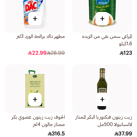
+
+
المراعي سمن نقي من الزبدة
مطهر داك برائحة الورد 3لتر
1.6كيلو
22.99
28.99
123
+
+
زيت زيتون فيكتوريا البكر الممتاز
الجوف زيت زيتون عضوي بكر
لااسبانيولا 500مل
ممتاز جالون 4لتر
316.5
37.99