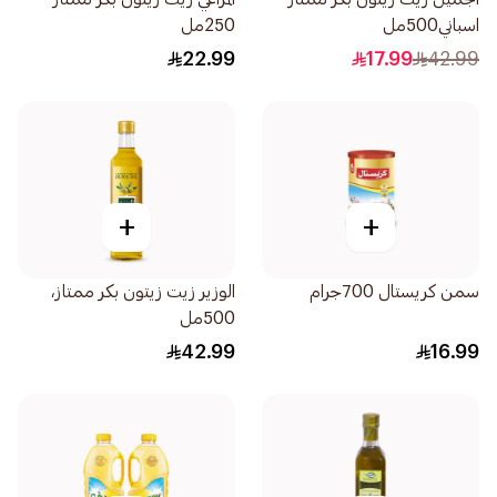
اسباني500مل
250مل
22.99
17.99
42.99
+
+
سمن كريستال 700جرام
الوزير زيت زيتون بكر ممتاز،
500مل
42.99
16.99