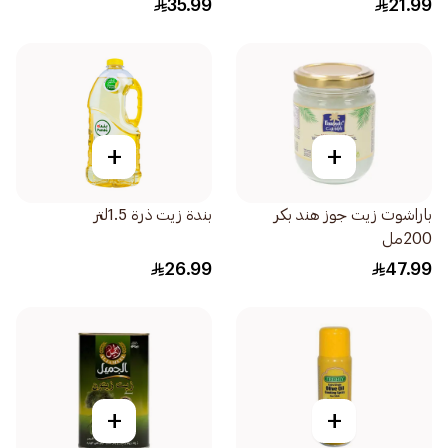
35.99
21.99
+
+
باراشوت زيت جوز هند بكر
بندة زيت ذرة 1.5لتر
200مل
26.99
47.99
+
+