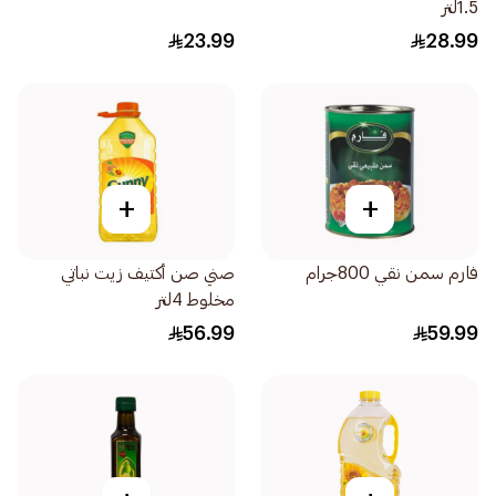
1.5لتر
23.99
28.99
+
+
فارم سمن نقي 800جرام
صني صن أكتيف زيت نباتي
مخلوط 4لتر
56.99
59.99