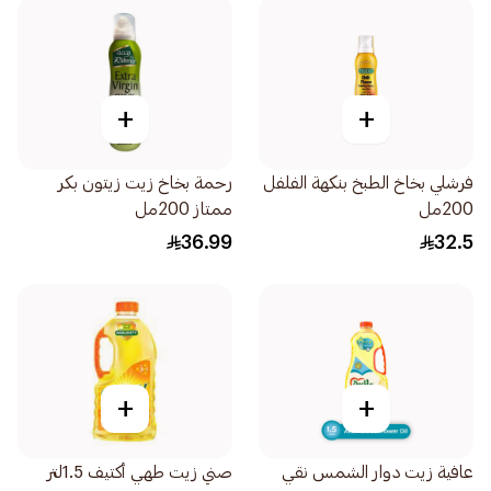
+
+
فرشلي بخاخ الطبخ بنكهة الفلفل
رحمة بخاخ زيت زيتون بكر
200مل
ممتاز 200مل
36.99
32.5
+
+
عافية زيت دوار الشمس نقي
صني زيت طهي أكتيف 1.5لتر