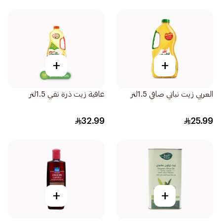
+
+
العربي زيت نباتي صافي 1.5لتر
عافية زيت ذرة نقي 1.5لتر
32.99
25.99
+
+