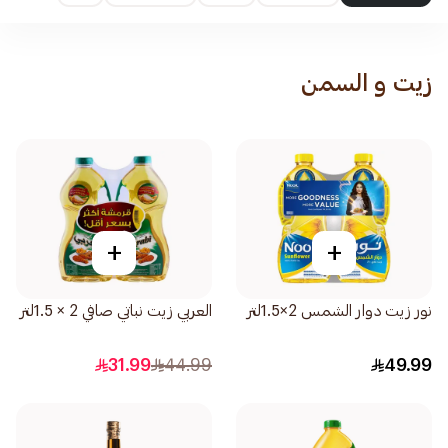
زيت و السمن
+
+
نور زيت دوار الشمس 2×1.5لتر
العربي زيت نباتي صافي 2 × 1.5لتر
31.99
44.99
49.99