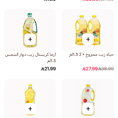
+
+
حياة زيت ممزوج × 2 1.5لتر
آرما كريستال زيت دوار الشمس
1.5لتر
21.99
27.99
38.99
+
+