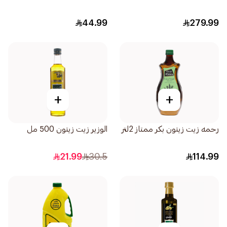
44.99
279.99
+
+
رحمه زيت زيتون بكر ممتاز 2لتر
الوزير زيت زيتون 500 مل
21.99
30.5
114.99