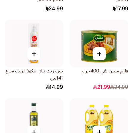
34.99
17.99
+
+
فارم سمن نقي 400جرام
ميزة زيت نباتي بنكهة الزبدة بخاخ
141مل
14.99
21.99
34.99
+
+