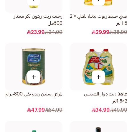
صني خليط زيوت نباتية للقلي × 2
رحمه زيت زيتون بكر ممتاز
1.5 لتر
500مل
23.99
34.99
29.99
38.99
+
+
عافية زيت دوار الشمس
المراعي سمن زبدة نقي 800جرام
2×1.5لتر
47.99
64.99
34.99
49.99