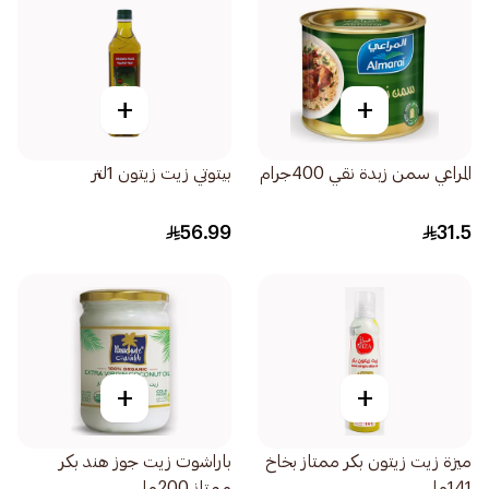
+
+
المراعي سمن زبدة نقي 400جرام
بيتوتي زيت زيتون 1لتر
56.99
31.5
+
+
ميزة زيت زيتون بكر ممتاز بخاخ
باراشوت زيت جوز هند بكر
141مل
ممتاز 200مل