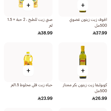
+
+
الجوف زيت زيتون عضوي
صني زيت للطبخ ، 2 حبة × 1.5
500مل
لتر
38.99
37.99
+
+
كوبوليفا زيت زيتون بكر ممتاز
حياة زيت قلي مخلوط 1.5لتر
500مل
23.99
26.99