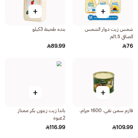
+
+
شمس زيت دوار الشمس
بنده طحينة 3كيلو
الصافي 1.5لتر
89.99
76
+
+
فارم سمن نقي، 1600 جرام.
باندا زيت زيتون بكر ممتاز
2عبوة
116.99
109.99