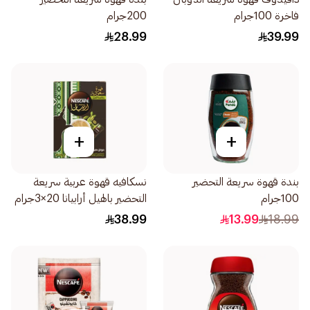
فاخرة 100جرام
200جرام
28.99
39.99
+
+
بندة قهوة سريعة التحضير
نسكافيه قهوة عربية سريعة
100جرام
التحضير بالهيل أرابيانا 20×3جرام
38.99
13.99
18.99