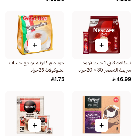
+
+
نسكافيه 3 في 1 خليط قهوة
جود داي كابوتشينو مع حبيبات
سريعة التحضير 30 × 20جرام
الشوكولاتة 25جرام
1.75
46.99
+
+