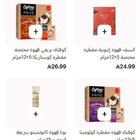
+
+
السيف قهوة إثيوبية مقطرة
كوفيك بريفي قهوة مختصة
مختصة 5×12جرام
مقطرة كوستاريكا 5×12جرام
26.99
24.99
+
+
كوفيك قهوة مقطرة كولومبيا
بونا قهوة كابوتشينو سريعة
5×12جرام
التحضير 15جرام