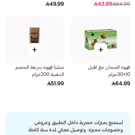
جرام
49.99
43.99
64.99
+
+
قهوة الصمان مع الهيل
ميليتا قهوة سريعة التحضير
10×30جرام
الذهبية 200جرام
51.99
64.99
استمتع بميزات حصرية داخل التطبيق وعروض
وخصومات مميزة. وتوصيل مجاني لمدة سنة كاملة