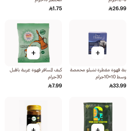
1.75
26.99
+
+
بنة قهوة مقطرة تشيلو محمصة
كيف المسافر قهوة عربية بالهيل
وسط 10×10جرام
30جرام
7.99
33.99
+
+