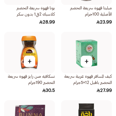
ميليتا قهوة سريعة التحضير
بونا قهوة سريعة التحضير
الأصلية 100جرام
كلاسيك 2في1 بدون سكر
30×12جرام
28.99
23.99
+
+
كيف المسافر قهوة عربية سريعة
نسكافيه صن رايز قهوة سريعة
التحضير بالهيل 12×5جرام
التحضير 190جرام
30.5
27.99