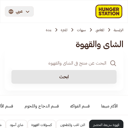
عربي
الرئيسية
المقاضي
سيهات
المنتزة
بندة
الشاي والقهوة
ابحث
الأكثر مبيعا
قسم الفواكه
قسم الدجاج واللحوم
قسم الأل
قهوة سريعة التحضير
البن الحب والمطحون
كبسولات القهوة
شاي أسود
ش