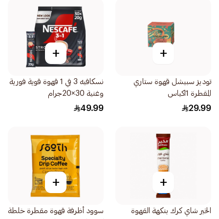
+
+
توديز سبيشل قهوة ستاري
نسكافيه 3 في 1 قهوة قوية فورية
المقطرة 1اكياس
وغنية 30×20جرام
49.99
29.99
+
+
الخير شاي كرك بنكهة القهوة
سوود أظرفة قهوة مقطرة خلطة