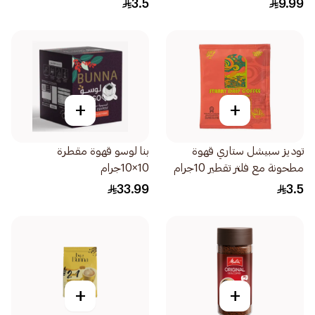
3.5
9.99
+
+
توديز سبيشل ستاري قهوة
بنا لوسو قهوة مقطرة
مطحونة مع فلتر تقطير 10جرام
10×10جرام
33.99
3.5
+
+