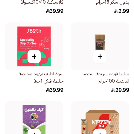
بدون سكر 15جرام
كلاسيكية 10×10كبسولة
39.99
2.99
+
+
ميليتا قهوة سريعة التحضير
سوذ اظرف قهوة مختصة -
الذهبية 100جرام
خلطة فنكي 1حبة
39.99
29.99