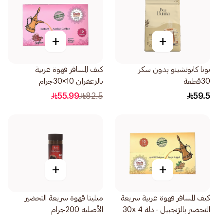
+
+
بونا كابوتشينو بدون سكر
كيف المسافر قهوة عربية
30قطعة
بالزعفران 10×30جرام
55.99
82.5
59.5
+
+
كيف المسافر قهوة عربية سريعة
ميليتا قهوة سريعة التحضير
التحضير بالزنجبيل - دلة 30x 4
الأصلية 200جرام