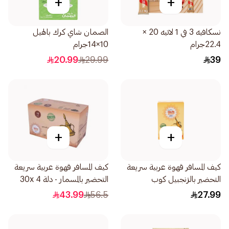
+
+
نسكافيه 3 في 1 لاتيه 20 ×
الصمان شاي كرك بالهيل
22.4جرام
10×14جرام
20.99
29.99
39
+
+
كيف المسافر قهوة عربية سريعة
كيف المسافر قهوة عربية سريعة
التحضير بالزنجبيل كوب
التحضير بالمسمار - دلة 30x 4
12×5جرام
جرام
43.99
56.5
27.99