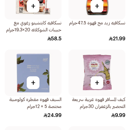
+
+
نسكافيه ريد مج قهوة 47.5جرام
نسكافيه كابتشينو رغوي مع
حبيبات الشوكلاته 20×19.3جرام
58.5
21.99
+
+
كيف المسافر قهوة عربية سريعة
السيف قهوة مقطرة كولومبية
التحضير بالزعفران 30جرام
مختصة 5 × 12جرام
24.99
9.99