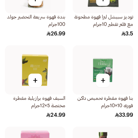
توديز سبيشل ليزا قهوة مطحونة
بندة قهوة سريعة التحضير جولد
مع فلتر تقطير 10جرام
100جرام
26.99
3.5
+
+
بنا قهوة مقطرة تحميص داكن
السيف قهوة برازيلية مقطرة
فورته 10×10جرام
مختصة 5×12جرام
24.99
33.99