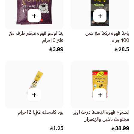
+
+
باجة قهوة تركية مع هيل
بنة لوسو قهوة تقطير ظرف مع
400جرام
فلتر 10جرام
3.99
28.5
+
+
الشيوخ قهوة الذهبية درجة اولى
بونا كلاسيك 2في1 12جرام
مخلوطة بالهيل والزعفران
500جرام
1.25
38.99