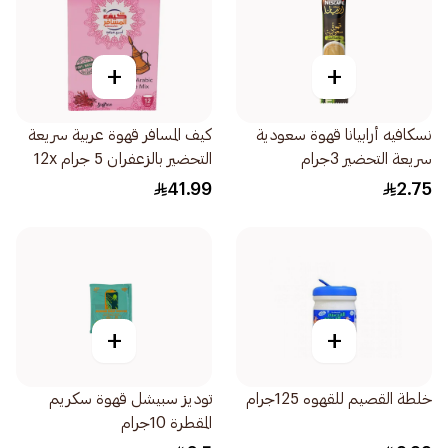
+
+
نسكافيه أرابيانا قهوة سعودية
كيف المسافر قهوة عربية سريعة
سريعة التحضير 3جرام
التحضير بالزعفران 5 جرام 12x
كوب
41.99
2.75
+
+
خلطة القصيم للقهوه 125جرام
توديز سبيشل قهوة سكريم
المقطرة 10جرام